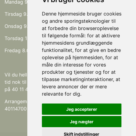
Mandag 9.00 - 17.00
Denne hjemmeside bruger cookies
Tirsdag 9.00 - 17.00
og andre sporingsteknologier til
Onsdag 9.00 - 19.00
at forbedre din browseroplevelse
til følgende formål:
for at aktivere
Torsdag 11.00 - 17.00
hjemmesidens grundlæggende
funktionalitet
,
for at give en bedre
Fredag 8.00 - 16.00
oplevelse på hjemmesiden
,
for at
måle din interesse for vores
produkter og tjenester og for at
Vil du hellere på et andet tidspunkt? Eller er der ikke
tilpasse marketinginteraktioner
,
at
tid nok til dine behandlinger? Så send en forespørgsel
levere annoncer der er mere
på 40 11 47 00.
relevante for dig
.
Arrangementer kan altid aftales, send en SMS på
40114700 eller mail på koswell@koswell.dk
Jeg accepterer
Jeg nægter
Skift indstillinger