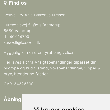
Find os
KosWell By Anja Lykkehus Nielsen
Lurendalsvej 5, Ødis Bramdrup
6580 Vamdrup
tlf. 40-114700
koswell@koswell.dk
Hyggelig klinik i uforstyret omgivelser
Her laves alt fra Ansigtsbehandlinger tilpasset din
hudtype og hud tilstand, voksbehandlinger, vipper &
bryn, hænder og fødder
CVR. 34326339
Åbningstider
Vi bruger cookies