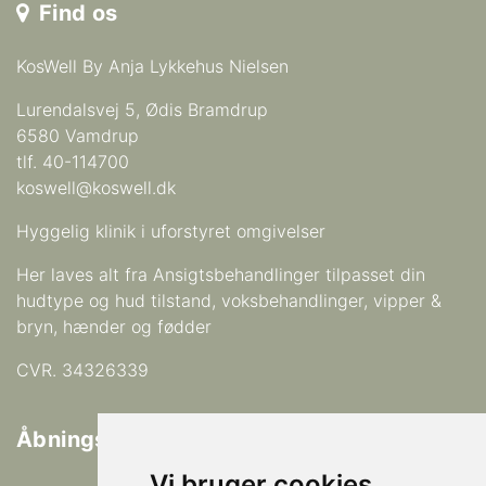
Find os
KosWell By Anja Lykkehus Nielsen
Lurendalsvej 5, Ødis Bramdrup
6580 Vamdrup
tlf. 40-114700
koswell@koswell.dk
Hyggelig klinik i uforstyret omgivelser
Her laves alt fra Ansigtsbehandlinger tilpasset din
hudtype og hud tilstand, voksbehandlinger, vipper &
bryn, hænder og fødder
CVR. 34326339
Åbningstider
Vi bruger cookies