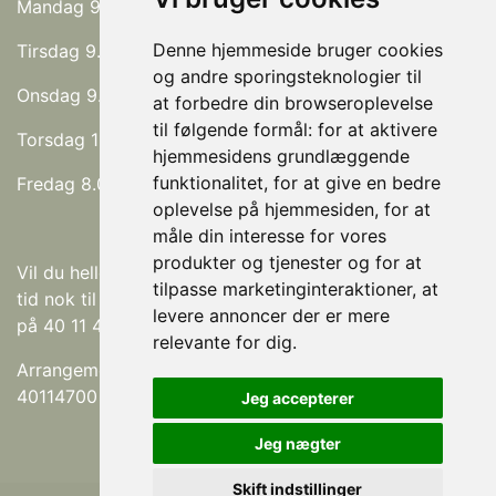
Mandag 9.00 - 17.00
Denne hjemmeside bruger cookies
Tirsdag 9.00 - 17.00
og andre sporingsteknologier til
Onsdag 9.00 - 19.00
at forbedre din browseroplevelse
til følgende formål:
for at aktivere
Torsdag 11.00 - 17.00
hjemmesidens grundlæggende
funktionalitet
,
for at give en bedre
Fredag 8.00 - 16.00
oplevelse på hjemmesiden
,
for at
måle din interesse for vores
produkter og tjenester og for at
Vil du hellere på et andet tidspunkt? Eller er der ikke
tilpasse marketinginteraktioner
,
at
tid nok til dine behandlinger? Så send en forespørgsel
levere annoncer der er mere
på 40 11 47 00.
relevante for dig
.
Arrangementer kan altid aftales, send en SMS på
40114700 eller mail på koswell@koswell.dk
Jeg accepterer
Jeg nægter
Skift indstillinger