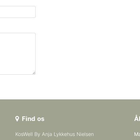
Find os
Å
KosWell By Anja Lykkehus Nielsen
Ma