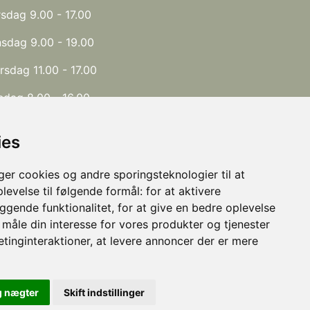
rsdag 9.00 - 17.00
sdag 9.00 - 19.00
rsdag 11.00 - 17.00
edag 8.00 - 16.00
ies
l du hellere på et andet tidspunkt? Eller er
r ikke tid nok til dine behandlinger? Så
r cookies og andre sporingsteknologier til at
nd en forespørgsel på 40 11 47 00.
levelse til følgende formål:
for at aktivere
gende funktionalitet
,
for at give en bedre oplevelse
rangementer kan altid aftales, send en SMS
t måle din interesse for vores produkter og tjenester
 40114700 eller mail på
etinginteraktioner
,
at levere annoncer der er mere
swell@koswell.dk
g nægter
Skift indstillinger