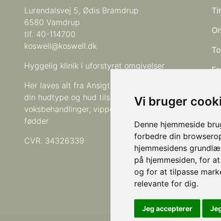
Lurendalsvej 5, Ødis Bramdrup
Ti
6580 Vamdrup
On
tlf. 40-114700
koswell@koswell.dk
To
Hyggelig klinik i uforstyret omgivelser
Fr
Her laves alt fra Ansigtsbehandlinger tilpasset
din hudtype og hud tilstand,
Vi bruger cook
voksbehandlinger, vipper & bryn, hænder og
Vi
fødder
de
Denne hjemmeside bruge
se
forbedre din browserop
CVR. 34326339
hjemmesidens grundlæg
Ar
på hjemmesiden
,
for a
på
og for at tilpasse mark
ko
relevante for dig
.
Jeg accepterer
Je