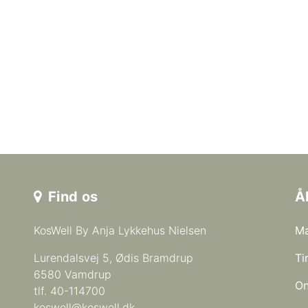
Find os
Å
KosWell By Anja Lykkehus Nielsen
Ma
Lurendalsvej 5, Ødis Bramdrup
Ti
6580 Vamdrup
On
tlf. 40-114700
koswell@koswell.dk